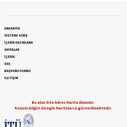
ANASAYFA
SİSTEME GİRİŞ
İÇERİK HAZIRLAMA
SAYFALAR
İÇERİK
SSS
BAŞVURU FORMU
İLETİŞİM
Bu alan Site Adres Harita Alanıdır.
Konum bilgisi Google Haritalarca gösterilmektedir.